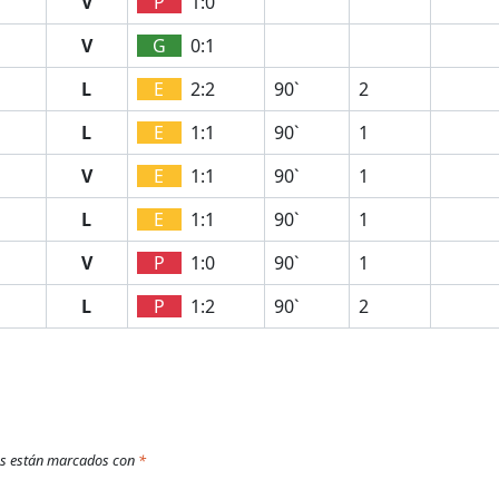
V
P
1:0
V
G
0:1
L
E
2:2
90`
2
L
E
1:1
90`
1
V
E
1:1
90`
1
L
E
1:1
90`
1
V
P
1:0
90`
1
L
P
1:2
90`
2
os están marcados con
*