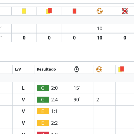
′
10
′
0
0
0
10
0
L/V
Resultado
L
G
2:0
15`
V
G
2:4
90`
2
V
E
1:1
V
E
2:2