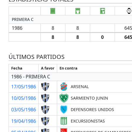
PRIMERA C
1986
8
8
645
8
8
0
645
ÚLTIMOS PARTIDOS
Fecha
A favor
En contra
1986 - PRIMERA C
17/05/1986
ARSENAL
10/05/1986
SARMIENTO JUNIN
03/05/1986
DEFENSORES UNIDOS
19/04/1986
EXCURSIONISTAS