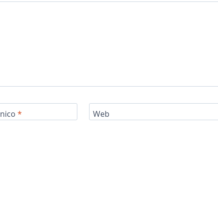
ónico
*
Web