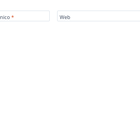
ónico
*
Web