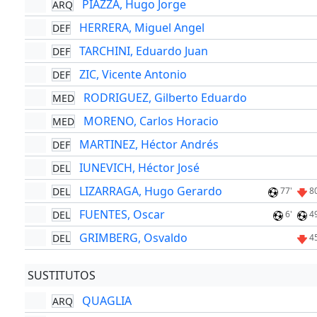
PIAZZA, Hugo Jorge
ARQ
HERRERA, Miguel Angel
DEF
TARCHINI, Eduardo Juan
DEF
ZIC, Vicente Antonio
DEF
RODRIGUEZ, Gilberto Eduardo
MED
MORENO, Carlos Horacio
MED
MARTINEZ, Héctor Andrés
DEF
IUNEVICH, Héctor José
DEL
LIZARRAGA, Hugo Gerardo
DEL
77'
8
FUENTES, Oscar
DEL
6'
4
GRIMBERG, Osvaldo
DEL
4
SUSTITUTOS
QUAGLIA
ARQ