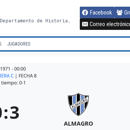
Facebook
Gr
Departamento de Historia,
Correo electrónic
S
JUGADORES
/1971
-
00:00
MERA C
| FECHA 8
tiempo: 0-1
0
:
3
ALMAGRO