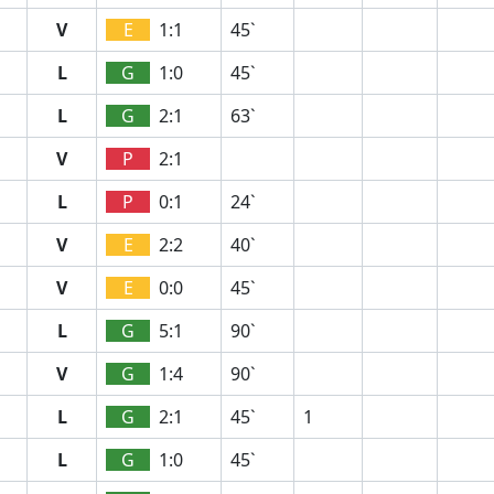
V
E
1:1
45`
L
G
1:0
45`
L
G
2:1
63`
V
P
2:1
L
P
0:1
24`
V
E
2:2
40`
V
E
0:0
45`
L
G
5:1
90`
V
G
1:4
90`
L
G
2:1
45`
1
L
G
1:0
45`