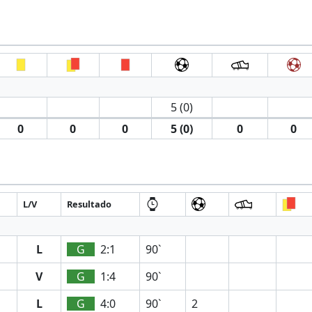
5 (0)
0
0
0
5 (0)
0
0
L/V
Resultado
L
G
2:1
90`
V
G
1:4
90`
L
G
4:0
90`
2