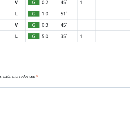
V
G
0:2
45`
1
L
G
1:0
51`
V
G
0:3
45`
L
G
5:0
35`
1
os están marcados con
*