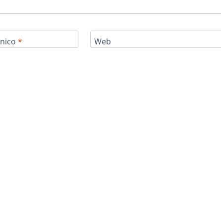
ónico
*
Web