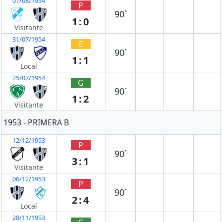
07/08/1954
P
90`
1:0
Visitante
31/07/1954
E
90`
1:1
Local
25/07/1954
G
90`
1:2
Visitante
1953 - PRIMERA B
12/12/1953
P
90`
3:1
Visitante
06/12/1953
P
90`
2:4
Local
28/11/1953