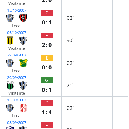
Visitante
15/10/2007
P
90`
0:1
Local
06/10/2007
P
90`
2:0
Visitante
29/09/2007
E
90`
0:0
Local
20/09/2007
G
71`
0:1
Visitante
15/09/2007
P
90`
1:4
Local
08/09/2007
P