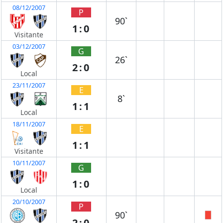
08/12/2007
P
90`
1:0
Visitante
03/12/2007
G
26`
2:0
Local
23/11/2007
E
8`
1:1
Local
18/11/2007
E
1:1
Visitante
10/11/2007
G
1:0
Local
20/10/2007
P
90`
2:0