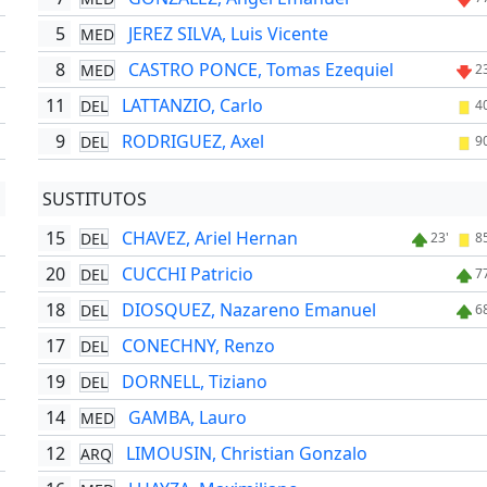
5
JEREZ SILVA, Luis Vicente
MED
'
8
CASTRO PONCE, Tomas Ezequiel
MED
'
2
11
LATTANZIO, Carlo
DEL
'
4
9
RODRIGUEZ, Axel
DEL
9
SUSTITUTOS
15
CHAVEZ, Ariel Hernan
DEL
'
23'
8
20
CUCCHI Patricio
DEL
'
7
18
DIOSQUEZ, Nazareno Emanuel
DEL
'
6
17
CONECHNY, Renzo
DEL
'
19
DORNELL, Tiziano
DEL
14
GAMBA, Lauro
MED
12
LIMOUSIN, Christian Gonzalo
ARQ