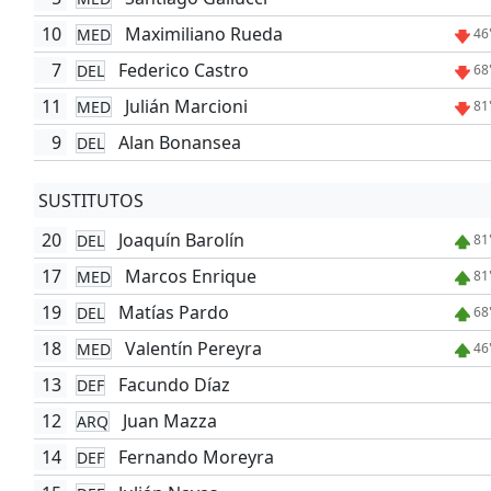
10
Maximiliano Rueda
MED
46
7
Federico Castro
DEL
68
11
Julián Marcioni
MED
81
9
Alan Bonansea
DEL
SUSTITUTOS
20
Joaquín Barolín
DEL
81
17
Marcos Enrique
MED
81
19
Matías Pardo
DEL
68
18
Valentín Pereyra
MED
46
13
Facundo Díaz
DEF
12
Juan Mazza
ARQ
14
Fernando Moreyra
DEF