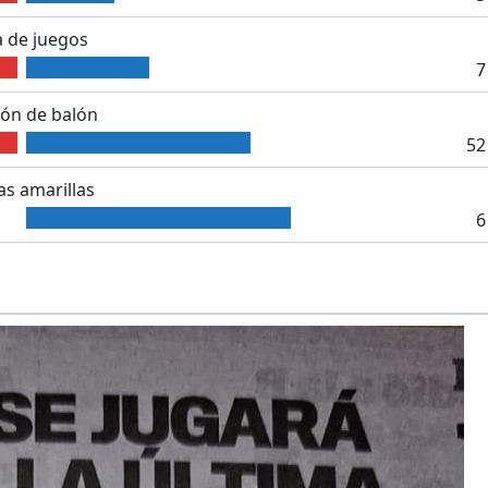
 de juegos
7
ón de balón
52
as amarillas
6