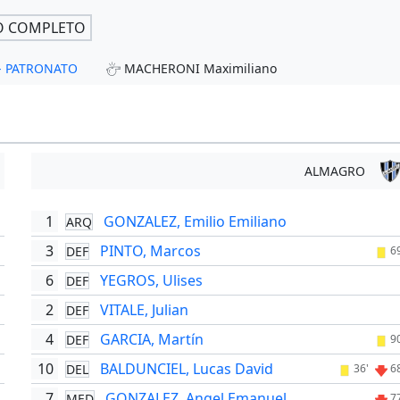
O COMPLETO
a - PATRONATO
MACHERONI Maximiliano
ALMAGRO
1
GONZALEZ, Emilio Emiliano
ARQ
3
PINTO, Marcos
DEF
6
6
YEGROS, Ulises
DEF
2
VITALE, Julian
DEF
4
GARCIA, Martín
DEF
9
10
BALDUNCIEL, Lucas David
DEL
'
36'
6
7
GONZALEZ, Angel Emanuel
MED
7