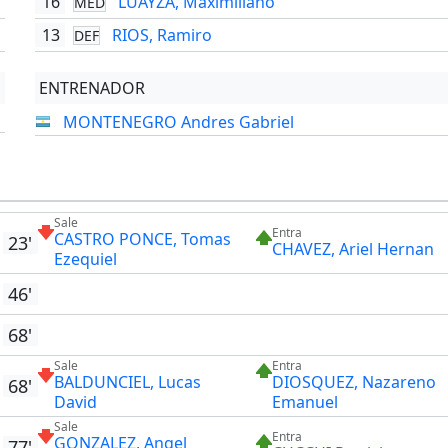
16
LUAYZA, Maximiliano
MED
13
RIOS, Ramiro
DEF
ENTRENADOR
MONTENEGRO Andres Gabriel
Sale
Entra
CASTRO PONCE, Tomas
23'
CHAVEZ, Ariel Hernan
Ezequiel
46'
68'
Sale
Entra
BALDUNCIEL, Lucas
DIOSQUEZ, Nazareno
68'
David
Emanuel
Sale
Entra
GONZALEZ, Angel
77'