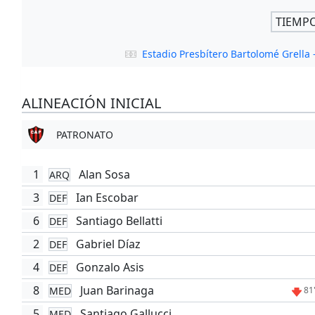
TIEMP
Estadio Presbítero Bartolomé Grell
ALINEACIÓN INICIAL
PATRONATO
1
Alan Sosa
ARQ
3
Ian Escobar
DEF
6
Santiago Bellatti
DEF
2
Gabriel Díaz
DEF
4
Gonzalo Asis
DEF
8
Juan Barinaga
MED
81
5
Santiago Gallucci
MED