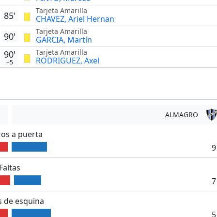
Tarjeta Amarilla
85'
CHAVEZ, Ariel Hernan
Tarjeta Amarilla
90'
GARCIA, Martín
Tarjeta Amarilla
90'
RODRIGUEZ, Axel
+5
ALMAGRO
ros a puerta
9
Faltas
7
 de esquina
5