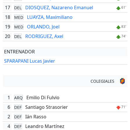
17
DIOSQUEZ, Nazareno Emanuel
DEL
61'
18
LUAYZA, Maximiliano
MED
19
ORLANDO, Joel
MED
83'
20
RODRIGUEZ, Axel
DEL
74'
ENTRENADOR
SPARAPANI Lucas Javier
COLEGIALES
1
Emilio Di Fulvio
ARQ
6
Santiago Strasorier
DEF
71'
2
Ián Rasso
DEF
4
Leandro Martínez
DEF