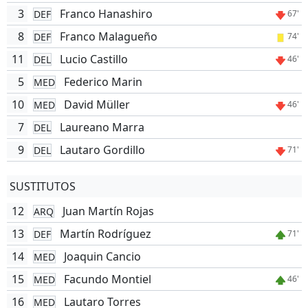
3
Franco Hanashiro
DEF
67'
8
Franco Malagueño
DEF
74'
11
Lucio Castillo
DEL
46'
5
Federico Marin
MED
10
David Müller
MED
46'
7
Laureano Marra
DEL
9
Lautaro Gordillo
DEL
71'
SUSTITUTOS
12
Juan Martín Rojas
ARQ
13
Martín Rodríguez
DEF
71'
14
Joaquin Cancio
MED
15
Facundo Montiel
MED
46'
16
Lautaro Torres
MED