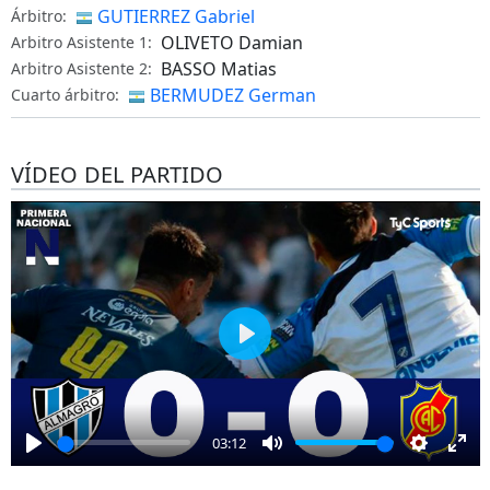
GUTIERREZ Gabriel
Árbitro:
OLIVETO Damian
Arbitro Asistente 1:
BASSO Matias
Arbitro Asistente 2:
BERMUDEZ German
Cuarto árbitro:
VÍDEO DEL PARTIDO
Play
03:12
Play
Mute
Settings
Ent