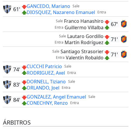
GANCEDO, Mariano
Sale
61'
DIOSQUEZ, Nazareno Emanuel
Entra
Franco Hanashiro
Sale
67'
Guillermo Villalba
Entra
Lautaro Gordillo
Sale
71'
Martín Rodríguez
Entra
Santiago Strasorier
Sale
71'
Valentín Robaldo
Entra
CUCCHI Patricio
Sale
74'
RODRIGUEZ, Axel
Entra
DORNELL, Tiziano
Sale
83'
ORLANDO, Joel
Entra
GONZALEZ, Angel Emanuel
Sale
84'
CONECHNY, Renzo
Entra
ÁRBITROS