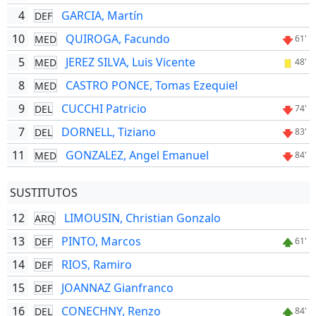
4
GARCIA, Martín
DEF
10
QUIROGA, Facundo
MED
61'
5
JEREZ SILVA, Luis Vicente
MED
48'
8
CASTRO PONCE, Tomas Ezequiel
MED
9
CUCCHI Patricio
DEL
74'
7
DORNELL, Tiziano
DEL
83'
11
GONZALEZ, Angel Emanuel
MED
84'
SUSTITUTOS
12
LIMOUSIN, Christian Gonzalo
ARQ
13
PINTO, Marcos
DEF
61'
14
RIOS, Ramiro
DEF
15
JOANNAZ Gianfranco
DEF
16
CONECHNY, Renzo
DEL
84'