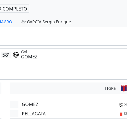
O COMPLETO
LMAGRO
GARCIA Sergio Enrique
Gol
58'
GOMEZ
TIGRE
GOMEZ
5
PELLAGATA
8