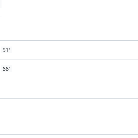
51'
66'