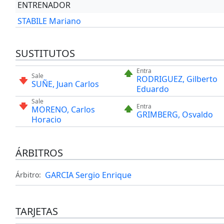
ENTRENADOR
STABILE Mariano
SUSTITUTOS
Entra
Sale
RODRIGUEZ, Gilberto
SUÑE, Juan Carlos
Eduardo
Sale
Entra
MORENO, Carlos
GRIMBERG, Osvaldo
Horacio
ÁRBITROS
GARCIA Sergio Enrique
Árbitro:
TARJETAS