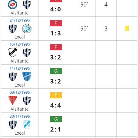
90`
4
4:0
Visitante
21/12/1996
P
90`
3
1:3
Local
15/12/1996
P
3:2
Visitante
11/12/1996
G
3:2
Local
08/12/1996
E
4:4
Visitante
30/11/1996
G
2:1
Local