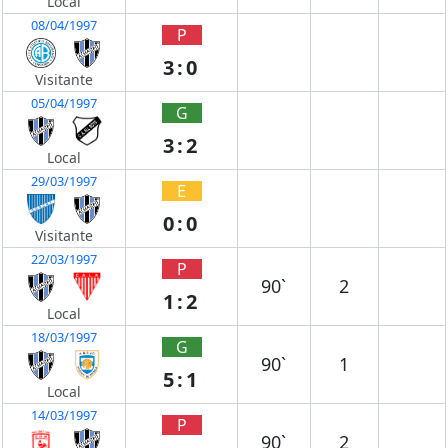
Local
08/04/1997
P
3:0
Visitante
05/04/1997
G
3:2
Local
29/03/1997
E
0:0
Visitante
22/03/1997
P
90`
2
1:2
Local
18/03/1997
G
90`
1
5:1
Local
14/03/1997
P
90`
2