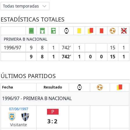
ESTADÍSTICAS TOTALES
PRIMERA B NACIONAL
1996/97
9
8
1
742′
1
15
1
9
8
1
742′
1
0
0
15
1
ÚLTIMOS PARTIDOS
Fecha
Resultado
1996/97 - PRIMERA B NACIONAL
07/06/1997
P
3:2
Visitante