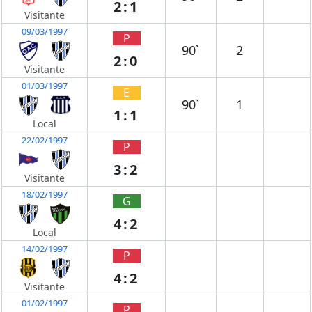
2:1
Visitante
09/03/1997
P
90`
2
2:0
Visitante
01/03/1997
E
90`
1
1:1
Local
22/02/1997
P
3:2
Visitante
18/02/1997
G
4:2
Local
14/02/1997
P
4:2
Visitante
01/02/1997
P