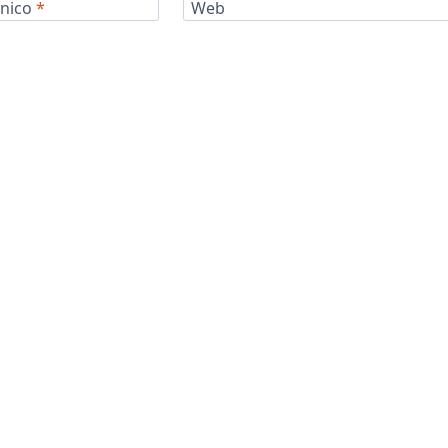
ónico
*
Web