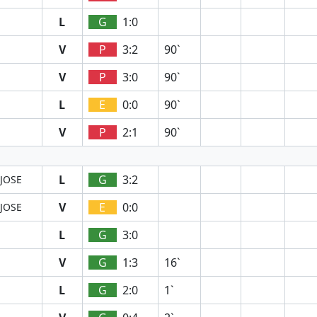
L
G
1:0
V
P
3:2
90`
V
P
3:0
90`
L
E
0:0
90`
V
P
2:1
90`
L
G
3:2
JOSE
V
E
0:0
JOSE
L
G
3:0
V
G
1:3
16`
L
G
2:0
1`