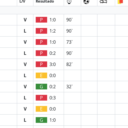
L/V
Resultado
V
P
1:0
90`
L
P
1:2
90`
V
P
1:0
73`
L
P
0:2
90`
V
P
3:0
82`
L
E
0:0
V
G
0:2
32`
L
P
0:3
V
E
0:0
L
G
1:0