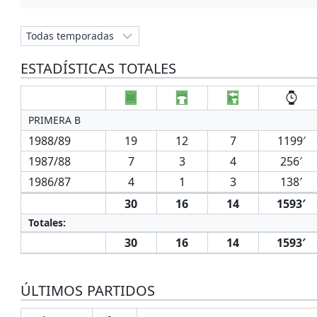
ESTADÍSTICAS TOTALES
PRIMERA B
1988/89
19
12
7
1199′
1987/88
7
3
4
256′
1986/87
4
1
3
138′
30
16
14
1593′
Totales:
30
16
14
1593′
ÚLTIMOS PARTIDOS