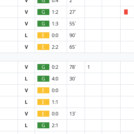
V
G
0:4
2`
V
G
1:2
27`
V
G
1:3
55`
L
E
0:0
90`
V
E
2:2
65`
V
G
0:2
78`
1
L
G
4:0
30`
V
E
0:0
L
E
1:1
V
E
0:0
13`
L
G
2:1