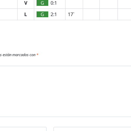
V
G
0:1
L
G
2:1
17`
os están marcados con
*