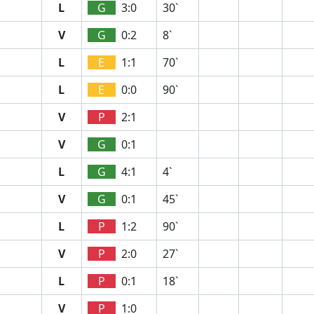
L
G
3:0
30`
V
G
0:2
8`
L
E
1:1
70`
L
E
0:0
90`
V
P
2:1
V
G
0:1
L
G
4:1
4`
V
G
0:1
45`
L
P
1:2
90`
V
P
2:0
27`
L
P
0:1
18`
V
P
1:0