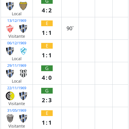
G
4:2
Local
13/12/1969
E
90`
1:1
Visitante
06/12/1969
E
1:1
Local
29/11/1969
G
4:0
Local
22/11/1969
G
2:3
Visitante
31/05/1969
E
1:1
Visitante