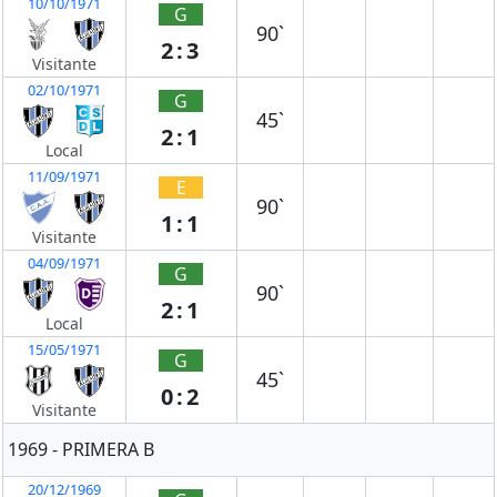
10/10/1971
G
90`
2:3
Visitante
02/10/1971
G
45`
2:1
Local
11/09/1971
E
90`
1:1
Visitante
04/09/1971
G
90`
2:1
Local
15/05/1971
G
45`
0:2
Visitante
1969 - PRIMERA B
20/12/1969