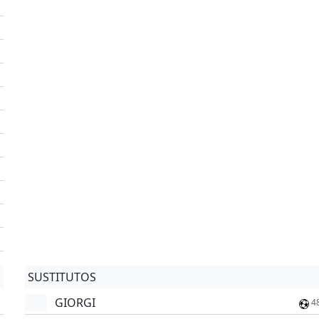
'
'
'
'
SUSTITUTOS
GIORGI
4