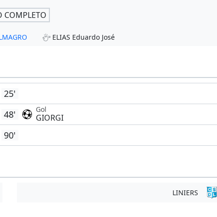
O COMPLETO
 ALMAGRO
ELIAS Eduardo José
25'
Gol
48'
GIORGI
90'
LINIERS