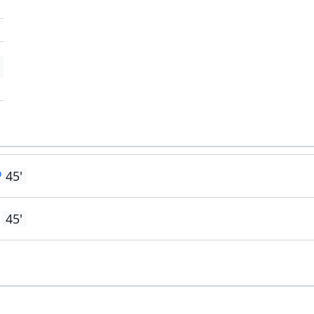
'
'
o
45'
45'