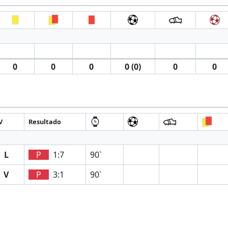
0
0
0
0 (0)
0
0
V
Resultado
L
P
1:7
90`
V
P
3:1
90`