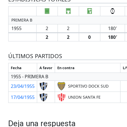
PRIMERA B
1955
2
2
180′
2
2
0
180′
ÚLTIMOS PARTIDOS
Fecha
A favor
En contra
L/
1955 - PRIMERA B
23/04/1955
SPORTIVO DOCK SUD
17/04/1955
UNION SANTA FE
Deja una respuesta