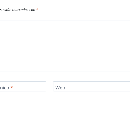
os están marcados con
*
ónico
*
Web