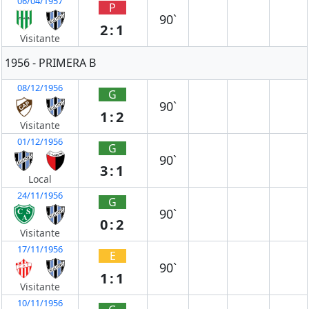
06/04/1957
P
90`
2:1
Visitante
1956 - PRIMERA B
08/12/1956
G
90`
1:2
Visitante
01/12/1956
G
90`
3:1
Local
24/11/1956
G
90`
0:2
Visitante
17/11/1956
E
90`
1:1
Visitante
10/11/1956