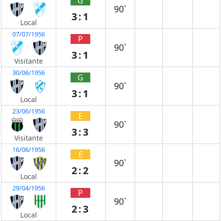
G
90`
3:1
Local
07/07/1956
P
90`
3:1
Visitante
30/06/1956
G
90`
3:1
Local
23/06/1956
E
90`
3:3
Visitante
16/06/1956
E
90`
2:2
Local
29/04/1956
P
90`
2:3
Local