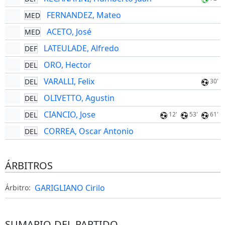
FERNANDEZ, Mateo
MED
ACETO, José
MED
LATEULADE, Alfredo
DEF
ORO, Hector
DEL
VARALLI, Felix
DEL
30'
OLIVETTO, Agustin
DEL
CIANCIO, Jose
DEL
12'
53'
61'
CORREA, Oscar Antonio
DEL
ÁRBITROS
GARIGLIANO Cirilo
Árbitro:
SUMARIO DEL PARTIDO