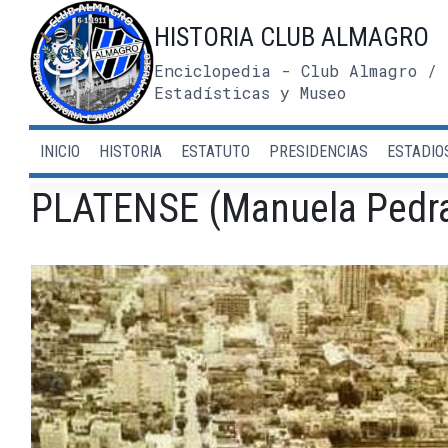
Saltar
HISTORIA CLUB ALMAGRO
al
contenido
Enciclopedia - Club Almagro / 
Estadísticas y Museo
INICIO
HISTORIA
ESTATUTO
PRESIDENCIAS
ESTADIO
PLATENSE (Manuela Pedra