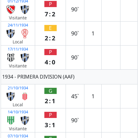
01/12/1934
P
90`
7:2
Visitante
24/11/1934
E
90`
1
2:2
Local
17/11/1934
P
90`
4:0
Visitante
1934 - PRIMERA DIVISION (AAF)
21/10/1934
G
45`
1
2:1
Local
14/10/1934
P
90`
3:1
Visitante
07/10/1934