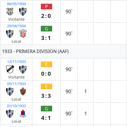
06/05/1934
P
90`
2:0
Visitante
29/04/1934
G
90`
3:1
Local
1933 - PRIMERA DIVISION (AAF)
12/11/1933
E
90`
0:0
Visitante
05/11/1933
E
90`
1
3:3
Local
01/10/1933
G
90`
1
4:1
Local