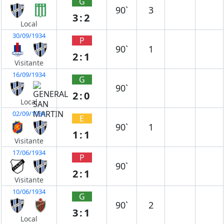
G
90`
3
3:2
Local
30/09/1934
P
90`
1
2:1
Visitante
16/09/1934
G
90`
2:0
Local
02/09/1934
E
90`
1
1:1
Visitante
17/06/1934
P
90`
2:1
Visitante
10/06/1934
G
90`
2
3:1
Local