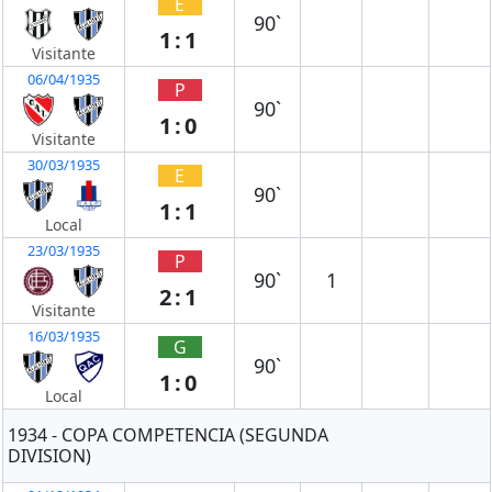
E
90`
1:1
Visitante
06/04/1935
P
90`
1:0
Visitante
30/03/1935
E
90`
1:1
Local
23/03/1935
P
90`
1
2:1
Visitante
16/03/1935
G
90`
1:0
Local
1934 - COPA COMPETENCIA (SEGUNDA
DIVISION)