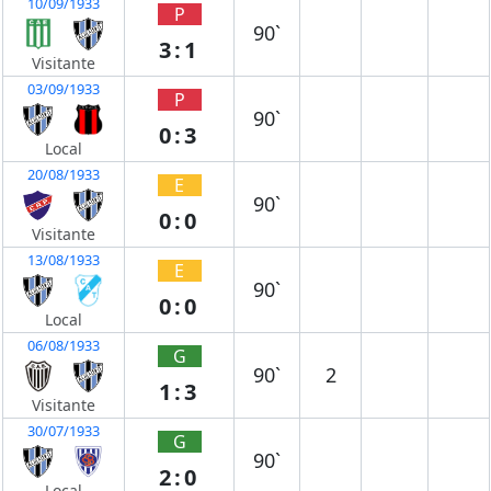
10/09/1933
P
90`
3:1
Visitante
03/09/1933
P
90`
0:3
Local
20/08/1933
E
90`
0:0
Visitante
13/08/1933
E
90`
0:0
Local
06/08/1933
G
90`
2
1:3
Visitante
30/07/1933
G
90`
2:0
Local