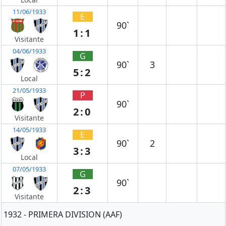
11/06/1933
E
90`
1:1
Visitante
04/06/1933
G
90`
3
5:2
Local
21/05/1933
P
90`
2:0
Visitante
14/05/1933
E
90`
2
3:3
Local
07/05/1933
G
90`
2:3
Visitante
1932 - PRIMERA DIVISION (AAF)