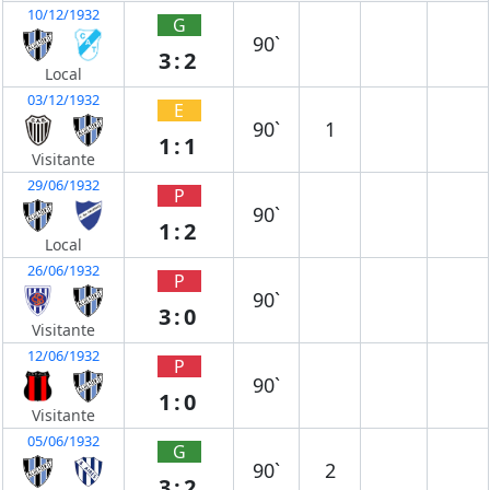
10/12/1932
G
90`
3:2
Local
03/12/1932
E
90`
1
1:1
Visitante
29/06/1932
P
90`
1:2
Local
26/06/1932
P
90`
3:0
Visitante
12/06/1932
P
90`
1:0
Visitante
05/06/1932
G
90`
2
3:2