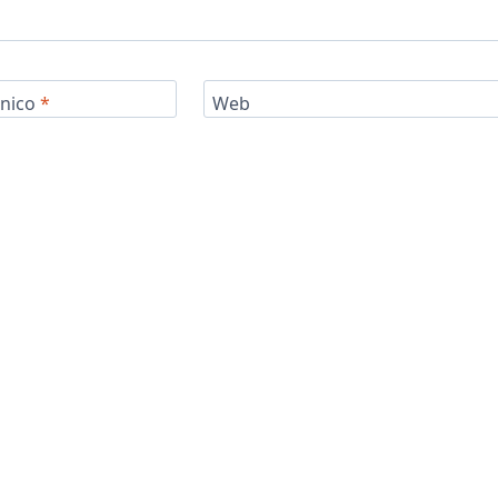
ónico
*
Web