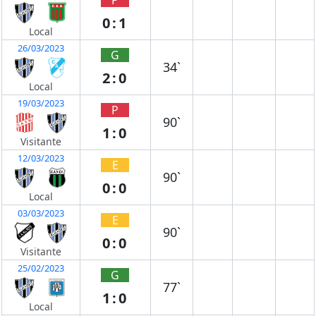
0:1
Local
26/03/2023
G
34`
2:0
Local
19/03/2023
P
90`
1:0
Visitante
12/03/2023
E
90`
0:0
Local
03/03/2023
E
90`
0:0
Visitante
25/02/2023
G
77`
1:0
Local