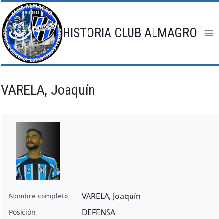
Saltar
al
contenido
HISTORIA CLUB ALMAGRO
VARELA, Joaquín
VARELA, Joaquín
Nombre completo
DEFENSA
Posición