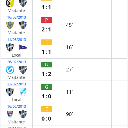
1:1
Visitante
16/03/2013
P
45`
2:1
Visitante
11/03/2013
E
16`
1:1
Local
26/02/2013
G
27`
1:2
Visitante
23/02/2013
G
11`
1:0
Local
16/02/2013
E
90`
0:0
Visitante