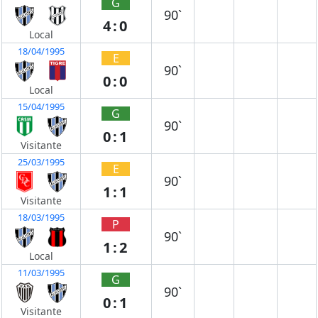
G
90`
4:0
Local
18/04/1995
E
90`
0:0
Local
15/04/1995
G
90`
0:1
Visitante
25/03/1995
E
90`
1:1
Visitante
18/03/1995
P
90`
1:2
Local
11/03/1995
G
90`
0:1
Visitante