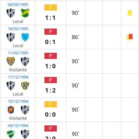
04/03/1995
E
90`
1:1
Local
18/02/1995
P
86`
0:1
Local
11/02/1995
P
90`
1:0
Visitante
17/12/1994
P
90`
1:2
Local
10/12/1994
E
90`
0:0
Visitante
04/12/1994
P
90`
2:0