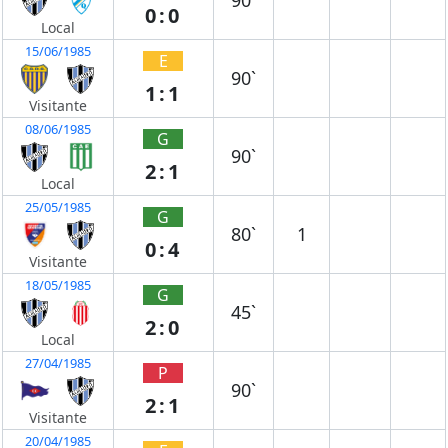
90`
0:0
Local
15/06/1985
E
90`
1:1
Visitante
08/06/1985
G
90`
2:1
Local
25/05/1985
G
80`
1
0:4
Visitante
18/05/1985
G
45`
2:0
Local
27/04/1985
P
90`
2:1
Visitante
20/04/1985