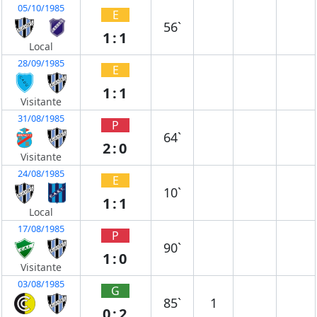
05/10/1985
E
56`
1:1
Local
28/09/1985
E
1:1
Visitante
31/08/1985
P
64`
2:0
Visitante
24/08/1985
E
10`
1:1
Local
17/08/1985
P
90`
1:0
Visitante
03/08/1985
G
85`
1
0:2