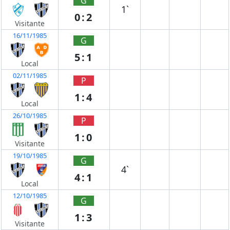
G
1`
0:2
Visitante
16/11/1985
G
5:1
Local
02/11/1985
P
1:4
Local
26/10/1985
P
1:0
Visitante
19/10/1985
G
4`
4:1
Local
12/10/1985
G
1:3
Visitante