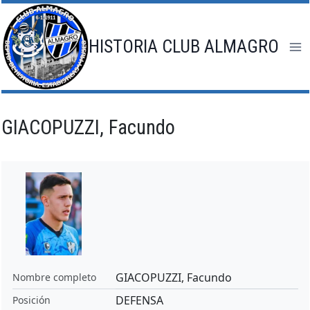
Saltar
al
contenido
HISTORIA CLUB ALMAGRO
GIACOPUZZI, Facundo
GIACOPUZZI, Facundo
Nombre completo
DEFENSA
Posición