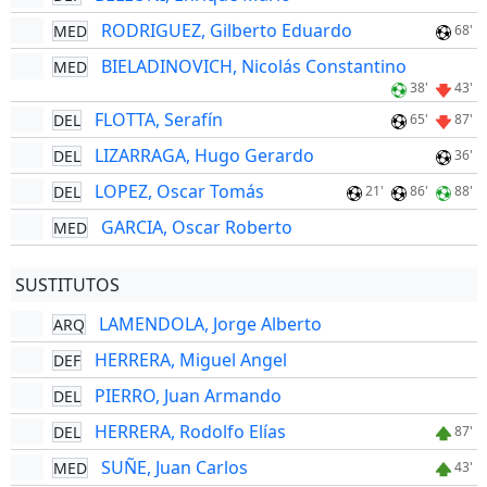
RODRIGUEZ, Gilberto Eduardo
MED
68'
BIELADINOVICH, Nicolás Constantino
MED
38'
43'
FLOTTA, Serafín
DEL
65'
87'
LIZARRAGA, Hugo Gerardo
DEL
36'
LOPEZ, Oscar Tomás
DEL
21'
86'
88'
GARCIA, Oscar Roberto
MED
SUSTITUTOS
LAMENDOLA, Jorge Alberto
ARQ
HERRERA, Miguel Angel
DEF
PIERRO, Juan Armando
DEL
HERRERA, Rodolfo Elías
DEL
87'
SUÑE, Juan Carlos
MED
43'