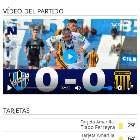
VÍDEO DEL PARTIDO
Play
02:22
Play
Mute
Settings
Ent
full
TARJETAS
Tarjeta Amarilla
29'
Tiago Ferreyra
Tarjeta Amarilla
64'