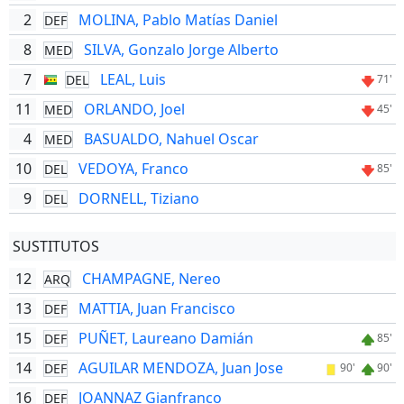
2
MOLINA, Pablo Matías Daniel
DEF
8
SILVA, Gonzalo Jorge Alberto
MED
7
LEAL, Luis
DEL
71'
11
ORLANDO, Joel
MED
45'
4
BASUALDO, Nahuel Oscar
MED
10
VEDOYA, Franco
DEL
85'
9
DORNELL, Tiziano
DEL
SUSTITUTOS
12
CHAMPAGNE, Nereo
ARQ
13
MATTIA, Juan Francisco
DEF
15
PUÑET, Laureano Damián
DEF
85'
14
AGUILAR MENDOZA, Juan Jose
DEF
90'
90'
16
JOANNAZ Gianfranco
DEF