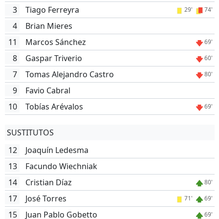
3
Tiago Ferreyra
29'
74'
4
Brian Mieres
11
Marcos Sánchez
69'
8
Gaspar Triverio
60'
7
Tomas Alejandro Castro
80'
9
Favio Cabral
10
Tobías Arévalos
69'
SUSTITUTOS
12
Joaquín Ledesma
13
Facundo Wiechniak
14
Cristian Díaz
80'
17
José Torres
71'
69'
15
Juan Pablo Gobetto
69'