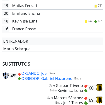
19
Matías Ferrari
71'
20
Emiliano Encina
18
Kevin Isa Luna
64'
60'
16
Franco Posse
ENTRENADOR
Mario Sciacqua
SUSTITUTOS
ORLANDO, Joel
Sale
45'
OBREDOR, Gabriel Nazareno
Entra
Gaspar Triverio
Sale
60'
Kevin Isa Luna
Entra
Marcos Sánchez
Sale
69'
José Torres
Entra