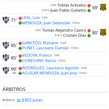
Tobías Arévalos
Sale
69'
Juan Pablo Gobetto
Entra
LEAL, Luis
Sale
71'
MENDOZA, Juan Sebastián
Entra
Tomas Alejandro Castro
Sale
80'
Cristian Díaz
Entra
GANCEDO, Mariano
Sale
85'
PUÑET, Laureano Damián
Entra
VEDOYA, Franco
Sale
85'
CONECHNY, Renzo
Entra
RODRIGUEZ, Laureano Agustín
Sale
90'
AGUILAR MENDOZA, Juan Jose
+4
Entra
ÁRBITROS
JEREZ Julian
Árbitro: