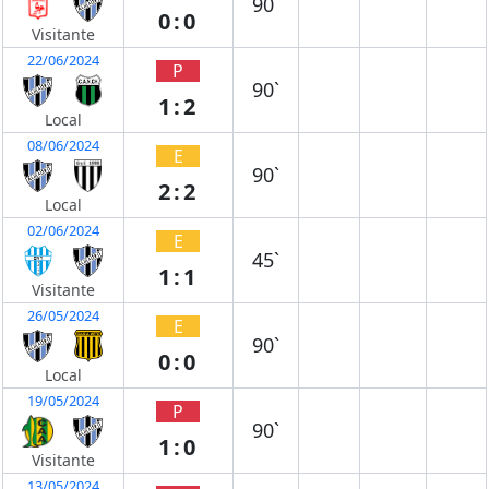
90`
0:0
Visitante
22/06/2024
P
90`
1:2
Local
08/06/2024
E
90`
2:2
Local
02/06/2024
E
45`
1:1
Visitante
26/05/2024
E
90`
0:0
Local
19/05/2024
P
90`
1:0
Visitante
13/05/2024