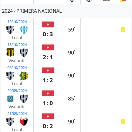
2024 - PRIMERA NACIONAL
19/10/2024
P
59`
0:3
Local
13/10/2024
P
90`
2:1
Visitante
05/10/2024
P
90`
1:2
Local
29/09/2024
P
85`
1:0
Visitante
21/09/2024
P
90`
0:2
Local