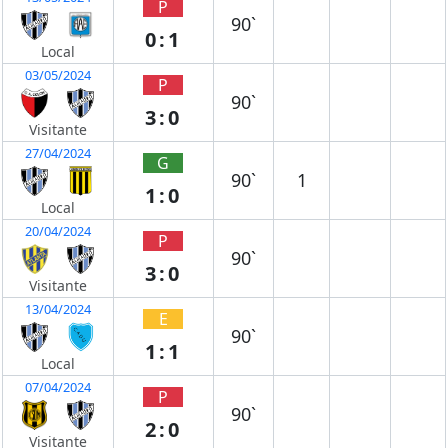
P
90`
0:1
Local
03/05/2024
P
90`
3:0
Visitante
27/04/2024
G
90`
1
1:0
Local
20/04/2024
P
90`
3:0
Visitante
13/04/2024
E
90`
1:1
Local
07/04/2024
P
90`
2:0
Visitante