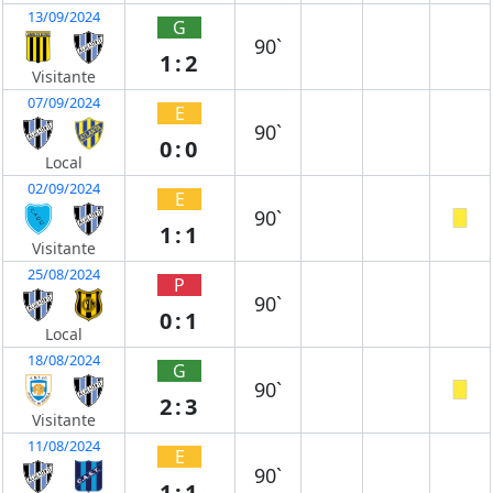
13/09/2024
G
90`
1:2
Visitante
07/09/2024
E
90`
0:0
Local
02/09/2024
E
90`
1:1
Visitante
25/08/2024
P
90`
0:1
Local
18/08/2024
G
90`
2:3
Visitante
11/08/2024
E
90`
1:1