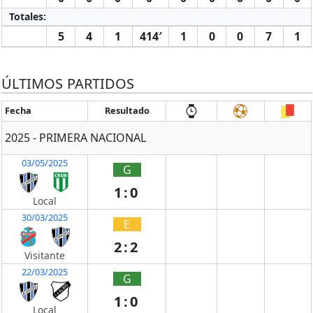
Totales:
5
4
1
414′
1
0
0
7
1
ÚLTIMOS PARTIDOS
Fecha
Resultado
2025 - PRIMERA NACIONAL
03/05/2025
G
1:0
Local
30/03/2025
E
2:2
Visitante
22/03/2025
G
1:0
Local