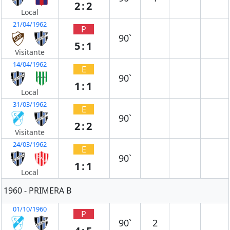
2:2
Local
21/04/1962
P
90`
5:1
Visitante
14/04/1962
E
90`
1:1
Local
31/03/1962
E
90`
2:2
Visitante
24/03/1962
E
90`
1:1
Local
1960 - PRIMERA B
01/10/1960
P
90`
2