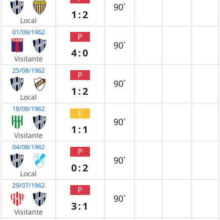
90`
1:2
Local
01/09/1962
P
90`
4:0
Visitante
25/08/1962
P
90`
1:2
Local
18/08/1962
E
90`
1:1
Visitante
04/08/1962
P
90`
0:2
Local
29/07/1962
P
90`
3:1
Visitante