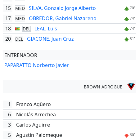
15
SILVA, Gonzalo Jorge Alberto
MED
70'
17
OBREDOR, Gabriel Nazareno
MED
74'
18
LEAL, Luis
DEL
74'
20
GIACONE, Juan Cruz
DEL
81'
ENTRENADOR
PAPARATTO Norberto Javier
BROWN ADROGUE
1
Franco Agüero
6
Nicolás Arrechea
3
Carlos Aguirre
5
Agustin Palomeque
60'