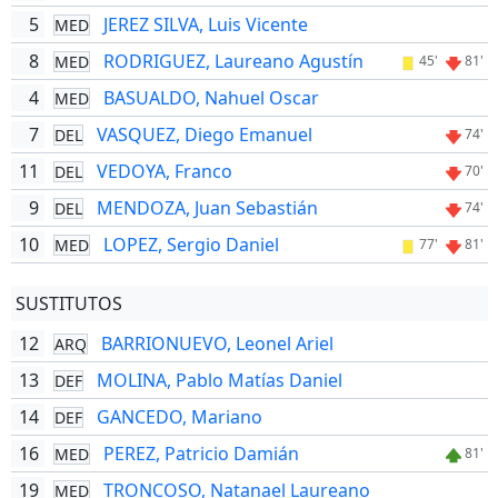
5
JEREZ SILVA, Luis Vicente
MED
8
RODRIGUEZ, Laureano Agustín
MED
45'
81'
4
BASUALDO, Nahuel Oscar
MED
7
VASQUEZ, Diego Emanuel
DEL
74'
11
VEDOYA, Franco
DEL
70'
9
MENDOZA, Juan Sebastián
DEL
74'
10
LOPEZ, Sergio Daniel
MED
77'
81'
SUSTITUTOS
12
BARRIONUEVO, Leonel Ariel
ARQ
13
MOLINA, Pablo Matías Daniel
DEF
14
GANCEDO, Mariano
DEF
16
PEREZ, Patricio Damián
MED
81'
19
TRONCOSO, Natanael Laureano
MED