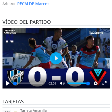
RECALDE Marcos
Árbitro:
VÍDEO DEL PARTIDO
Play
02:59
Play
Mute
Settings
Ent
full
TARJETAS
Tarjeta Amarilla