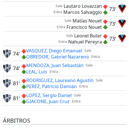
Lautaro Lovazzan
Sale
73'
Marcos Salvaggio
Entra
Matías Nouet
Sale
73'
Francisco Nouet
Entra
Leonel Buter
Sale
73'
Nahuel Pereyra
Entra
VASQUEZ, Diego Emanuel
Sale
74'
OBREDOR, Gabriel Nazareno
Entra
MENDOZA, Juan Sebastián
Sale
74'
LEAL, Luis
Entra
RODRIGUEZ, Laureano Agustín
Sale
81'
PEREZ, Patricio Damián
Entra
LOPEZ, Sergio Daniel
Sale
81'
GIACONE, Juan Cruz
Entra
ÁRBITROS