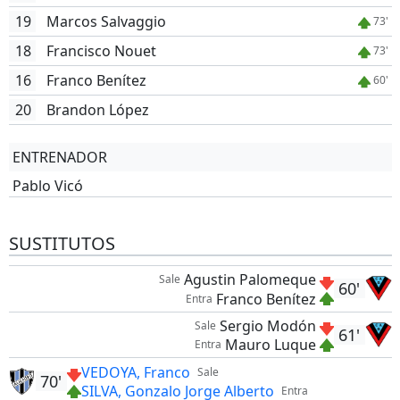
19
Marcos Salvaggio
73'
18
Francisco Nouet
73'
16
Franco Benítez
60'
20
Brandon López
ENTRENADOR
Pablo Vicó
SUSTITUTOS
Agustin Palomeque
Sale
60'
Franco Benítez
Entra
Sergio Modón
Sale
61'
Mauro Luque
Entra
VEDOYA, Franco
Sale
70'
SILVA, Gonzalo Jorge Alberto
Entra