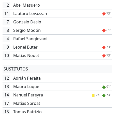
2
Abel Masuero
11
Lautaro Lovazzan
73'
7
Gonzalo Desio
8
Sergio Modón
61'
4
Rafael Sangiovani
9
Leonel Buter
73'
10
Matías Nouet
73'
SUSTITUTOS
12
Adrián Peralta
13
Mauro Luque
61'
14
Nahuel Pereyra
76'
73'
17
Matías Sproat
15
Tomas Patrizio