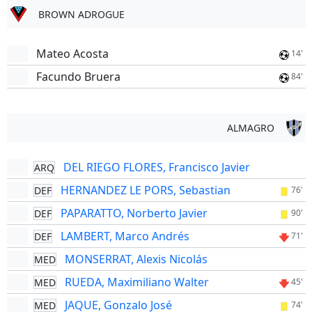
BROWN ADROGUE
Mateo Acosta
14'
Facundo Bruera
84'
ALMAGRO
DEL RIEGO FLORES, Francisco Javier
ARQ
HERNANDEZ LE PORS, Sebastian
DEF
76'
PAPARATTO, Norberto Javier
DEF
90'
LAMBERT, Marco Andrés
DEF
71'
MONSERRAT, Alexis Nicolás
MED
RUEDA, Maximiliano Walter
MED
45'
JAQUE, Gonzalo José
MED
74'