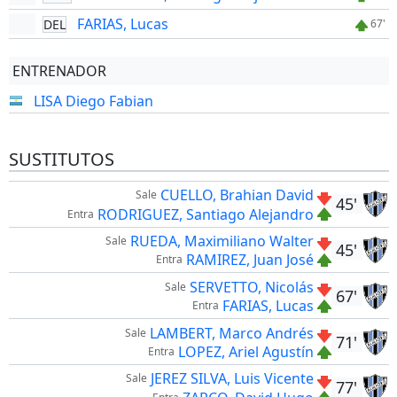
FARIAS, Lucas
DEL
67'
ENTRENADOR
LISA Diego Fabian
SUSTITUTOS
CUELLO, Brahian David
Sale
45'
RODRIGUEZ, Santiago Alejandro
Entra
RUEDA, Maximiliano Walter
Sale
45'
RAMIREZ, Juan José
Entra
SERVETTO, Nicolás
Sale
67'
FARIAS, Lucas
Entra
LAMBERT, Marco Andrés
Sale
71'
LOPEZ, Ariel Agustín
Entra
JEREZ SILVA, Luis Vicente
Sale
77'