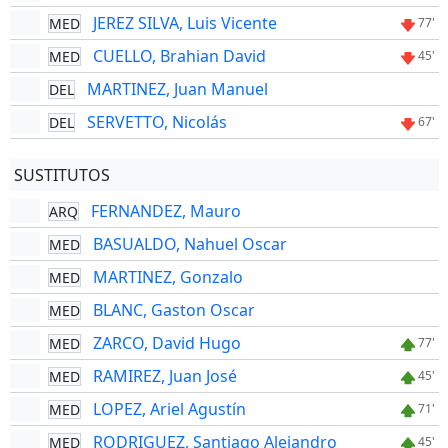
JEREZ SILVA, Luis Vicente
MED
77'
CUELLO, Brahian David
MED
45'
MARTINEZ, Juan Manuel
DEL
SERVETTO, Nicolás
DEL
67'
SUSTITUTOS
FERNANDEZ, Mauro
ARQ
BASUALDO, Nahuel Oscar
MED
MARTINEZ, Gonzalo
MED
BLANC, Gaston Oscar
MED
ZARCO, David Hugo
MED
77'
RAMIREZ, Juan José
MED
45'
LOPEZ, Ariel Agustín
MED
71'
RODRIGUEZ, Santiago Alejandro
MED
45'