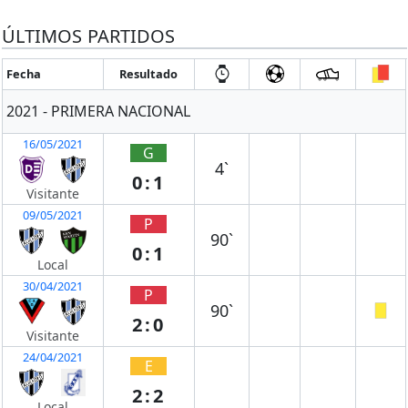
ÚLTIMOS PARTIDOS
Fecha
Resultado
2021 - PRIMERA NACIONAL
16/05/2021
G
4`
0:1
Visitante
09/05/2021
P
90`
0:1
Local
30/04/2021
P
90`
2:0
Visitante
24/04/2021
E
2:2
Local