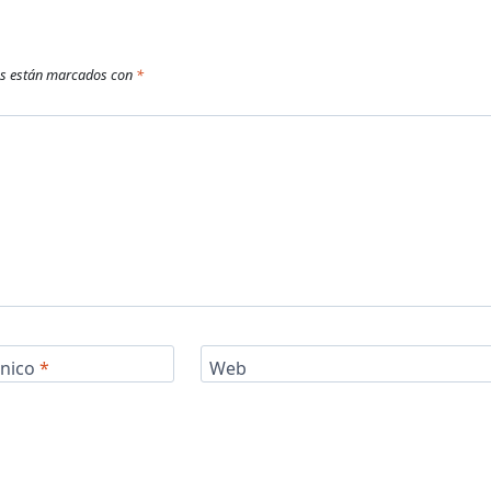
os están marcados con
*
ónico
*
Web