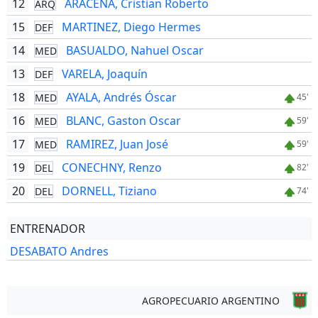
12
ARACENA, Cristian Roberto
ARQ
15
MARTINEZ, Diego Hermes
DEF
14
BASUALDO, Nahuel Oscar
MED
13
VARELA, Joaquín
DEF
18
AYALA, Andrés Óscar
MED
45'
16
BLANC, Gaston Oscar
MED
59'
17
RAMIREZ, Juan José
MED
59'
19
CONECHNY, Renzo
DEL
82'
20
DORNELL, Tiziano
DEL
74'
ENTRENADOR
DESABATO Andres
AGROPECUARIO ARGENTINO