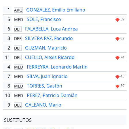
1
GONZALEZ, Emilio Emiliano
ARQ
5
SOLE, Francisco
MED
59'
6
FALABELLA, Luca Andrea
DEF
3
SILVERA PAZ, Facundo
DEF
82'
2
GUZMAN, Mauricio
DEF
11
CUELLO, Alexis Ricardo
DEL
74'
4
FERREYRA, Leonardo Martín
MED
7
SILVA, Juan Ignacio
MED
45'
8
TORRES, Gastón
MED
59'
10
PEREZ, Patricio Damián
MED
9
GALEANO, Mario
DEL
SUSTITUTOS