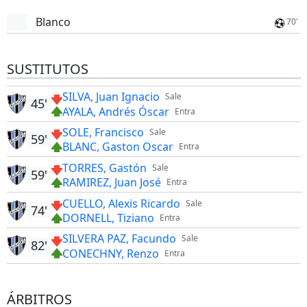
Blanco
70'
SUSTITUTOS
SILVA, Juan Ignacio
Sale
45'
AYALA, Andrés Óscar
Entra
SOLE, Francisco
Sale
59'
BLANC, Gaston Oscar
Entra
TORRES, Gastón
Sale
59'
RAMIREZ, Juan José
Entra
CUELLO, Alexis Ricardo
Sale
74'
DORNELL, Tiziano
Entra
SILVERA PAZ, Facundo
Sale
82'
CONECHNY, Renzo
Entra
ÁRBITROS