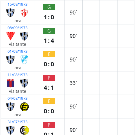
15/09/1973
G
90`
1:0
Local
08/09/1973
G
90`
1:4
Visitante
01/09/1973
E
90`
0:0
Local
11/08/1973
P
33`
4:1
Visitante
04/08/1973
E
90`
0:0
Local
31/07/1973
P
90`
0:1