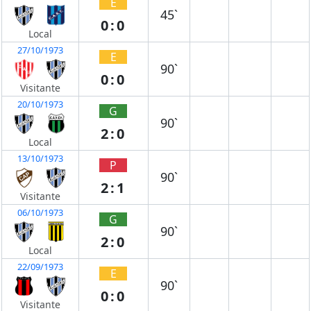
E
45`
0:0
Local
27/10/1973
E
90`
0:0
Visitante
20/10/1973
G
90`
2:0
Local
13/10/1973
P
90`
2:1
Visitante
06/10/1973
G
90`
2:0
Local
22/09/1973
E
90`
0:0
Visitante