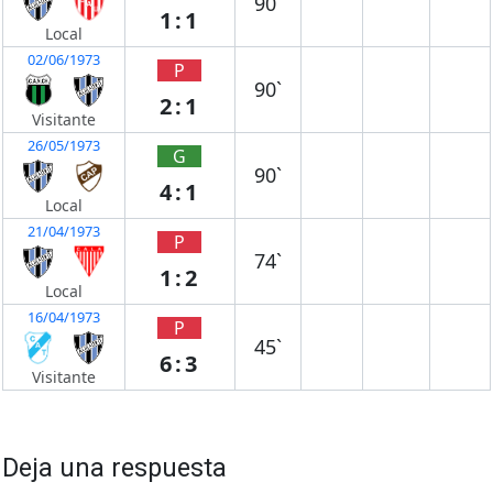
90`
1:1
Local
02/06/1973
P
90`
2:1
Visitante
26/05/1973
G
90`
4:1
Local
21/04/1973
P
74`
1:2
Local
16/04/1973
P
45`
6:3
Visitante
Deja una respuesta