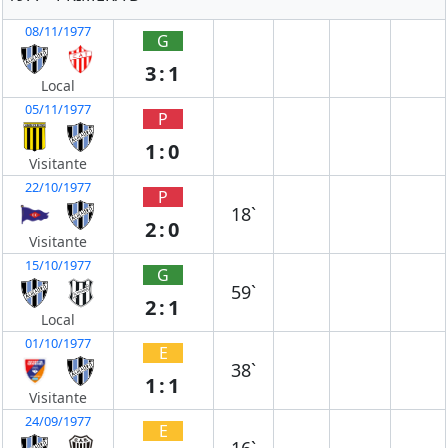
08/11/1977
G
3:1
Local
05/11/1977
P
1:0
Visitante
22/10/1977
P
18`
2:0
Visitante
15/10/1977
G
59`
2:1
Local
01/10/1977
E
38`
1:1
Visitante
24/09/1977
E