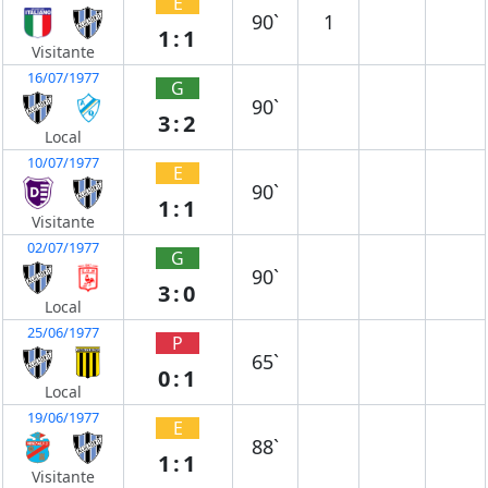
E
90`
1
1:1
Visitante
16/07/1977
G
90`
3:2
Local
10/07/1977
E
90`
1:1
Visitante
02/07/1977
G
90`
3:0
Local
25/06/1977
P
65`
0:1
Local
19/06/1977
E
88`
1:1
Visitante