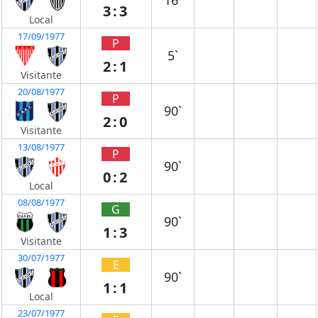
16`
3:3
Local
17/09/1977
P
5`
2:1
Visitante
20/08/1977
P
90`
2:0
Visitante
13/08/1977
P
90`
0:2
Local
08/08/1977
G
90`
1:3
Visitante
30/07/1977
E
90`
1:1
Local
23/07/1977