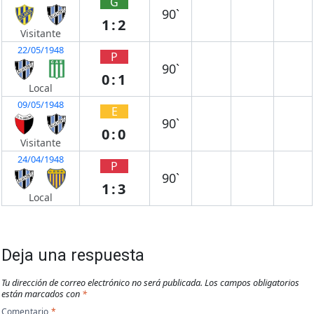
G
90`
1:2
Visitante
22/05/1948
P
90`
0:1
Local
09/05/1948
E
90`
0:0
Visitante
24/04/1948
P
90`
1:3
Local
Deja una respuesta
Tu dirección de correo electrónico no será publicada.
Los campos obligatorios
están marcados con
*
Comentario
*