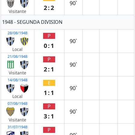
90`
2:2
Visitante
1948 - SEGUNDA DIVISION
28/08/1948
P
90`
0:1
Local
21/08/1948
P
90`
2:1
Visitante
14/08/1948
E
90`
1:1
Local
07/08/1948
P
90`
3:1
Visitante
31/07/1948
P