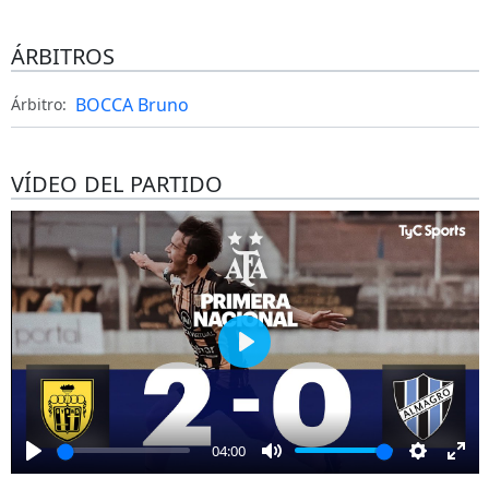
ÁRBITROS
BOCCA Bruno
Árbitro:
VÍDEO DEL PARTIDO
Play
04:00
Play
Mute
Settings
Ent