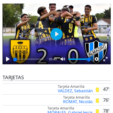
full
Play
01:45
Play
Mute
Settings
Ent
full
TARJETAS
Tarjeta Amarilla
47'
VALDEZ, Sebastián
Tarjeta Amarilla
76'
ROMAT, Nicolás
Tarjeta Amarilla
78'
MORALES, Gabriel Jesús