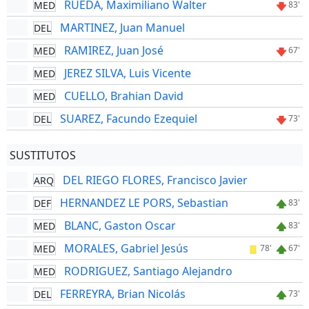
RUEDA, Maximiliano Walter
MED
83'
MARTINEZ, Juan Manuel
DEL
RAMIREZ, Juan José
MED
67'
JEREZ SILVA, Luis Vicente
MED
CUELLO, Brahian David
MED
SUAREZ, Facundo Ezequiel
DEL
73'
SUSTITUTOS
DEL RIEGO FLORES, Francisco Javier
ARQ
HERNANDEZ LE PORS, Sebastian
DEF
83'
BLANC, Gaston Oscar
MED
83'
MORALES, Gabriel Jesús
MED
78'
67'
RODRIGUEZ, Santiago Alejandro
MED
FERREYRA, Brian Nicolás
DEL
73'