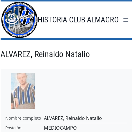
Saltar
al
contenido
HISTORIA CLUB ALMAGRO
ALVAREZ, Reinaldo Natalio
ALVAREZ, Reinaldo Natalio
Nombre completo
MEDIOCAMPO
Posición