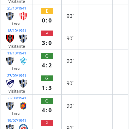
Visitante
25/10/1941
E
90`
0:0
Local
18/10/1941
P
90`
3:0
Visitante
11/10/1941
G
90`
4:2
Local
27/09/1941
G
90`
1:3
Visitante
23/08/1941
G
90`
4:0
Local
19/07/1941
P
90`