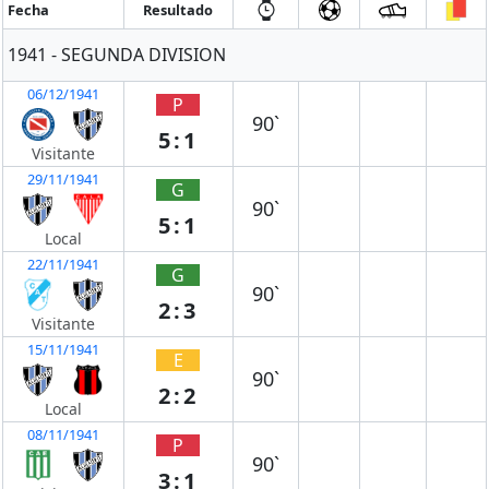
Fecha
Resultado
1941 - SEGUNDA DIVISION
06/12/1941
P
90`
5:1
Visitante
29/11/1941
G
90`
5:1
Local
22/11/1941
G
90`
2:3
Visitante
15/11/1941
E
90`
2:2
Local
08/11/1941
P
90`
3:1