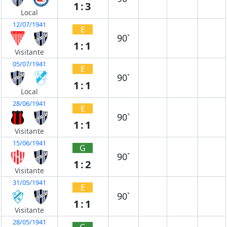
1:3
Local
12/07/1941
E
90`
1:1
Visitante
05/07/1941
E
90`
1:1
Local
28/06/1941
E
90`
1:1
Visitante
15/06/1941
G
90`
1:2
Visitante
31/05/1941
E
90`
1:1
Visitante
28/05/1941
G