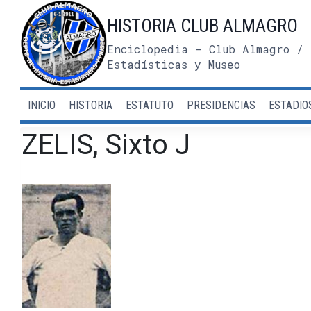
Saltar
HISTORIA CLUB ALMAGRO
al
contenido
Enciclopedia - Club Almagro / 
Estadísticas y Museo
INICIO
HISTORIA
ESTATUTO
PRESIDENCIAS
ESTADIO
ZELIS, Sixto J