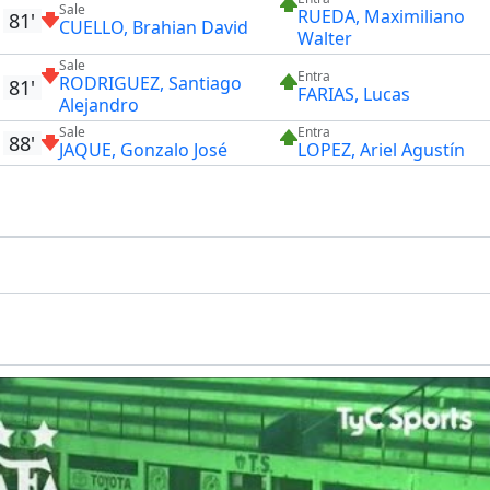
Sale
RUEDA, Maximiliano
81'
CUELLO, Brahian David
Walter
Sale
Entra
RODRIGUEZ, Santiago
81'
FARIAS, Lucas
Alejandro
Sale
Entra
88'
JAQUE, Gonzalo José
LOPEZ, Ariel Agustín