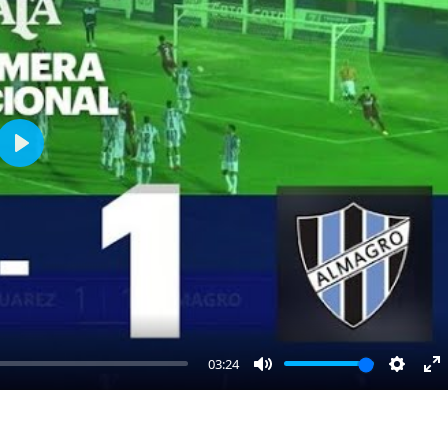
Play
03:24
Mute
Settin
E
fu