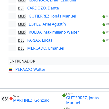
MACHUCA, Brian Ezequiel
MED
CARDOZO, Dante
DEF
GUTIERREZ, Jonás Manuel
MED
6
LOPEZ, Ariel Agustín
MED
8
RUEDA, Maximiliano Walter
MED
8
FARIAS, Lucas
DEL
8
MERCADO, Emanuel
DEL
ENTRENADOR
PERAZZO Walter
Entra
Sale
GUTIERREZ, Jonás
63'
MARTINEZ, Gonzalo
Manuel
Entra