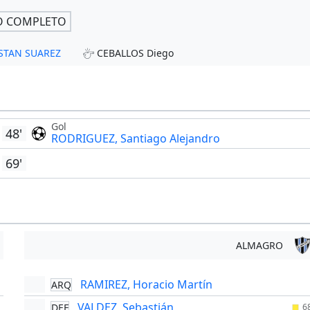
O COMPLETO
RISTAN SUAREZ
CEBALLOS Diego
Gol
48'
RODRIGUEZ, Santiago Alejandro
69'
ALMAGRO
RAMIREZ, Horacio Martín
ARQ
'
VALDEZ, Sebastián
DEF
'
6