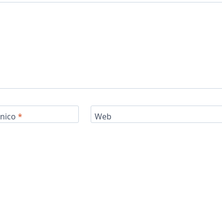
ónico
*
Web