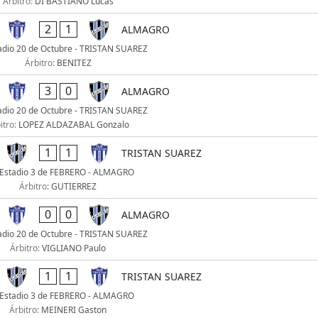
Árbitro:
DI BASTIANO Lucas
2
1
ALMAGRO
adio 20 de Octubre - TRISTAN SUAREZ
Árbitro:
BENITEZ
3
0
ALMAGRO
adio 20 de Octubre - TRISTAN SUAREZ
itro:
LOPEZ ALDAZABAL Gonzalo
1
1
TRISTAN SUAREZ
Estadio 3 de FEBRERO - ALMAGRO
Árbitro:
GUTIERREZ
0
0
ALMAGRO
adio 20 de Octubre - TRISTAN SUAREZ
Árbitro:
VIGLIANO Paulo
1
1
TRISTAN SUAREZ
Estadio 3 de FEBRERO - ALMAGRO
Árbitro:
MEINERI Gaston