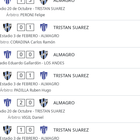
1
3
ALMAGRO
adio 20 de Octubre - TRISTAN SUAREZ
Árbitro:
PERONI Felipe
0
1
TRISTAN SUAREZ
Estadio 3 de FEBRERO - ALMAGRO
bitro:
CORADINA Carlos Ramón
0
0
ALMAGRO
adio Eduardo Gallardón - LOS ANDES
0
1
TRISTAN SUAREZ
Estadio 3 de FEBRERO - ALMAGRO
Árbitro:
PADILLA Ruben Hugo
2
0
ALMAGRO
adio 20 de Octubre - TRISTAN SUAREZ
Árbitro:
VIGIL Daniel
1
0
TRISTAN SUAREZ
Estadio 3 de FEBRERO - ALMAGRO