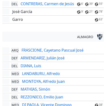
CONTRERAS, Carmen de Jesús
DEL
6'
39'
55'
José García
9'
21'
78'
Garro
63'
ALMAGRO
FRASCIONE, Cayetano Pascual José
ARQ
ARMENDARIZ, Julián José
DEF
DIANA, Luis
DEL
LANDABURU, Alfredo
MED
MONTOYA, Alfredo Juan
MED
MATHIAS, Simón
DEF
REZZONICO, Emilio Juan
DEL
DI PAOLA, Vicente Domingo
MED
38'