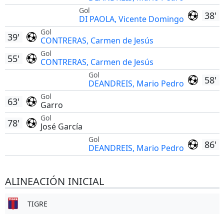
Gol
38'
DI PAOLA, Vicente Domingo
Gol
39'
CONTRERAS, Carmen de Jesús
Gol
55'
CONTRERAS, Carmen de Jesús
Gol
58'
DEANDREIS, Mario Pedro
Gol
63'
Garro
Gol
78'
José García
Gol
86'
DEANDREIS, Mario Pedro
ALINEACIÓN INICIAL
TIGRE