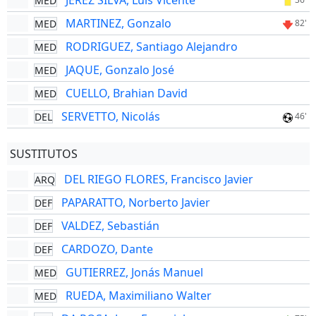
JEREZ SILVA, Luis Vicente
MED
MARTINEZ, Gonzalo
MED
82'
RODRIGUEZ, Santiago Alejandro
MED
JAQUE, Gonzalo José
MED
CUELLO, Brahian David
MED
SERVETTO, Nicolás
DEL
46'
SUSTITUTOS
DEL RIEGO FLORES, Francisco Javier
ARQ
PAPARATTO, Norberto Javier
DEF
VALDEZ, Sebastián
DEF
CARDOZO, Dante
DEF
GUTIERREZ, Jonás Manuel
MED
RUEDA, Maximiliano Walter
MED