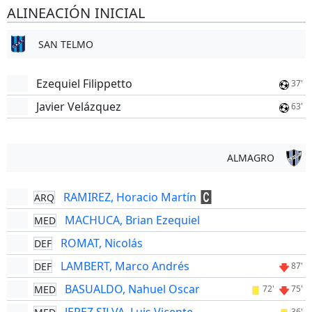
ALINEACIÓN INICIAL
SAN TELMO
Ezequiel Filippetto
37'
Javier Velázquez
63'
ALMAGRO
RAMIREZ, Horacio Martín
ARQ
MACHUCA, Brian Ezequiel
MED
ROMAT, Nicolás
DEF
LAMBERT, Marco Andrés
DEF
87'
BASUALDO, Nahuel Oscar
MED
72'
75'
36'