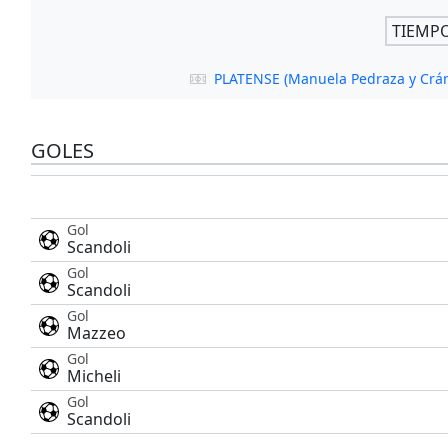
TIEMP
PLATENSE (Manuela Pedraza y Crá
GOLES
Gol
Scandoli
Gol
Scandoli
Gol
Mazzeo
Gol
Micheli
Gol
Scandoli