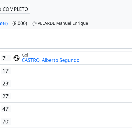
O COMPLETO
(8.000)
mer)
VELARDE Manuel Enrique
Gol
7'
CASTRO, Alberto Segundo
17'
23'
27'
47'
70'