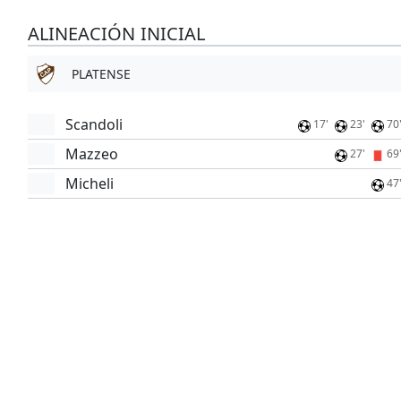
ALINEACIÓN INICIAL
PLATENSE
Scandoli
17'
23'
70
Mazzeo
27'
69
Micheli
47