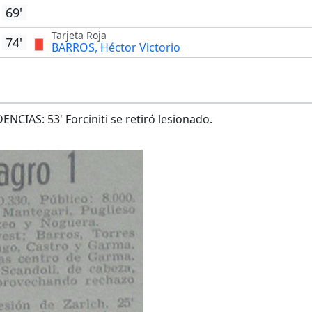
69'
Tarjeta Roja
74'
BARROS, Héctor Victorio
NCIAS: 53' Forciniti se retiró lesionado.