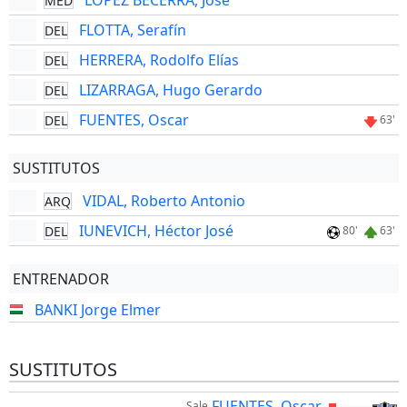
LOPEZ BECERRA, José
MED
FLOTTA, Serafín
DEL
HERRERA, Rodolfo Elías
DEL
LIZARRAGA, Hugo Gerardo
DEL
FUENTES, Oscar
DEL
63'
SUSTITUTOS
VIDAL, Roberto Antonio
ARQ
IUNEVICH, Héctor José
DEL
80'
63'
ENTRENADOR
BANKI Jorge Elmer
SUSTITUTOS
FUENTES, Oscar
Sale