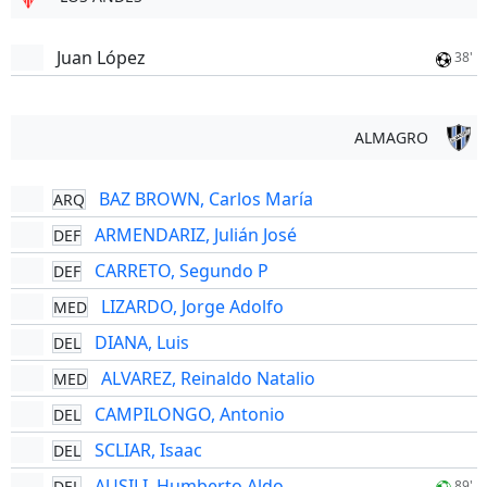
Juan López
38'
ALMAGRO
BAZ BROWN, Carlos María
ARQ
ARMENDARIZ, Julián José
DEF
CARRETO, Segundo P
DEF
LIZARDO, Jorge Adolfo
MED
DIANA, Luis
DEL
ALVAREZ, Reinaldo Natalio
MED
CAMPILONGO, Antonio
DEL
SCLIAR, Isaac
DEL
AUSILI, Humberto Aldo
DEL
89'