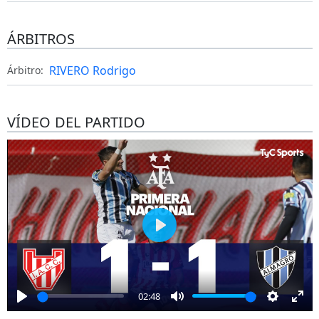
ÁRBITROS
RIVERO Rodrigo
Árbitro:
VÍDEO DEL PARTIDO
Play
02:48
Play
Mute
Settings
Ent