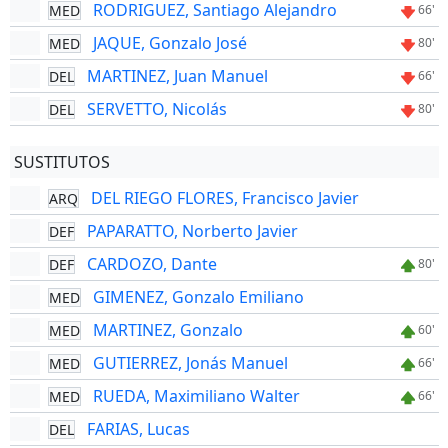
RODRIGUEZ, Santiago Alejandro
MED
66'
JAQUE, Gonzalo José
MED
80'
MARTINEZ, Juan Manuel
DEL
66'
SERVETTO, Nicolás
DEL
80'
SUSTITUTOS
DEL RIEGO FLORES, Francisco Javier
ARQ
PAPARATTO, Norberto Javier
DEF
CARDOZO, Dante
DEF
80'
GIMENEZ, Gonzalo Emiliano
MED
MARTINEZ, Gonzalo
MED
60'
GUTIERREZ, Jonás Manuel
MED
66'
RUEDA, Maximiliano Walter
MED
66'
FARIAS, Lucas
DEL