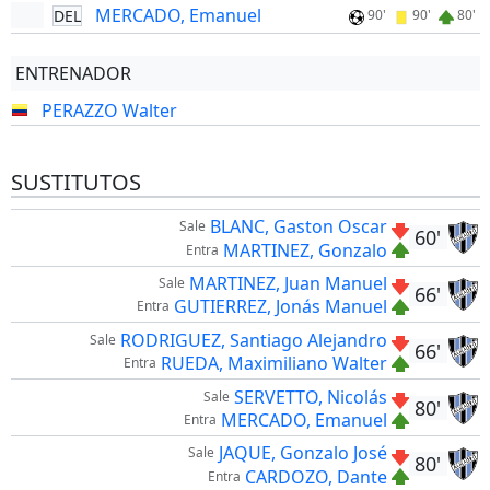
MERCADO, Emanuel
DEL
90'
90'
80'
ENTRENADOR
PERAZZO Walter
SUSTITUTOS
BLANC, Gaston Oscar
Sale
60'
MARTINEZ, Gonzalo
Entra
MARTINEZ, Juan Manuel
Sale
66'
GUTIERREZ, Jonás Manuel
Entra
RODRIGUEZ, Santiago Alejandro
Sale
66'
RUEDA, Maximiliano Walter
Entra
SERVETTO, Nicolás
Sale
80'
MERCADO, Emanuel
Entra
JAQUE, Gonzalo José
Sale
80'
CARDOZO, Dante
Entra