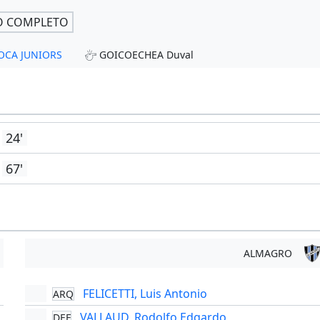
O COMPLETO
 BOCA JUNIORS
GOICOECHEA Duval
24'
67'
ALMAGRO
FELICETTI, Luis Antonio
ARQ
'
VALLAUD, Rodolfo Edgardo
DEF
'