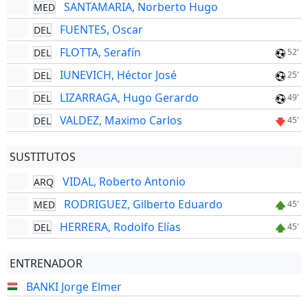
SANTAMARIA, Norberto Hugo
MED
FUENTES, Oscar
DEL
FLOTTA, Serafín
DEL
52'
IUNEVICH, Héctor José
DEL
25'
LIZARRAGA, Hugo Gerardo
DEL
49'
VALDEZ, Maximo Carlos
DEL
45'
SUSTITUTOS
VIDAL, Roberto Antonio
ARQ
RODRIGUEZ, Gilberto Eduardo
MED
45'
HERRERA, Rodolfo Elías
DEL
45'
ENTRENADOR
BANKI Jorge Elmer